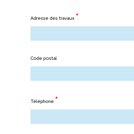
OUVRE-B
*
Adresse des travaux
PIÈCES E
OPÉRATE
Code postal
CONFIGU
*
Téléphone