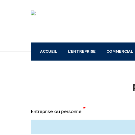
ACCUEIL
L’ENTREPRISE
COMMERCIAL
PORTES 
PORTES 
PORTES R
*
Entreprise ou personne
PORTES 
PORTES R