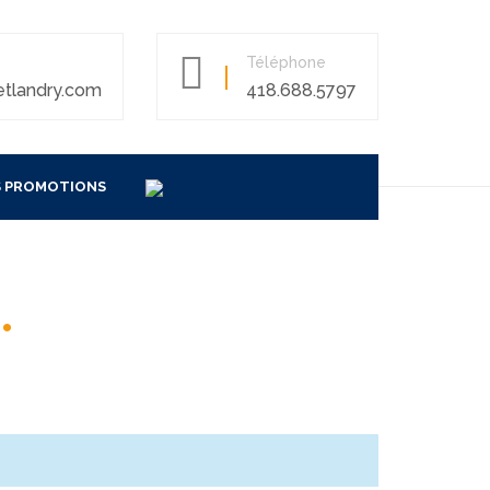
Téléphone
etlandry.com
418.688.5797
 PROMOTIONS
S
.