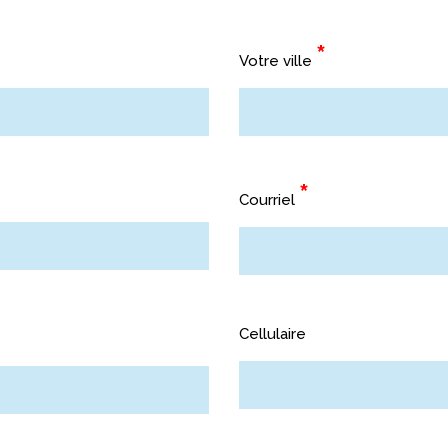
ARRIÈRES
*
Votre ville
T ACCESSOIRES
URS
*
RER VOTRE PORTE
Courriel
Cellulaire