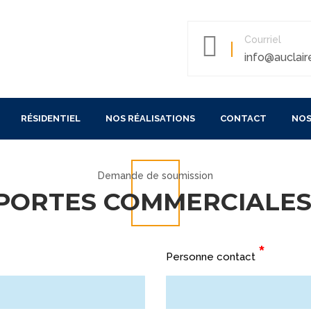
Courriel
info@auclair
RÉSIDENTIEL
NOS RÉALISATIONS
CONTACT
NOS
COMMERCIALES
OPÉRATEURS RÉSIDENTIEL
OPÉRATEURS RÉSIDENTIEL
Demande de soumission
PORTES COMMERCIALE
AUTOMATIQUES
CONFIGURER VOTRE PORTE
APIDES
*
Personne contact
TOURNANTES
EPLIABLES