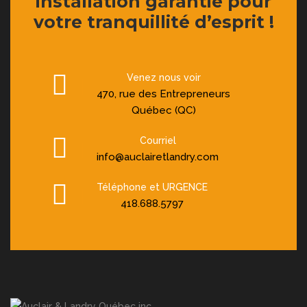
installation garantie pour
votre tranquillité d’esprit !
Venez nous voir
470, rue des Entrepreneurs
Québec (QC)
Courriel
info@auclairetlandry.com
Téléphone et URGENCE
418.688.5797