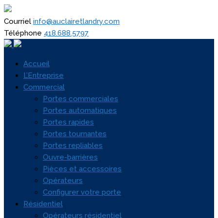
Courriel
info@auclairetlandry.com
Téléphone
418.688.5797
Accueil
L’Entreprise
Commercial
Portes commerciales
Portes automatiques
Portes rapides
Portes tournantes
Portes repliables
Ouvre-barrières
Pièces et accessoires
Opérateurs
Configurer votre porte
Résidentiel
Opérateurs résidentiel